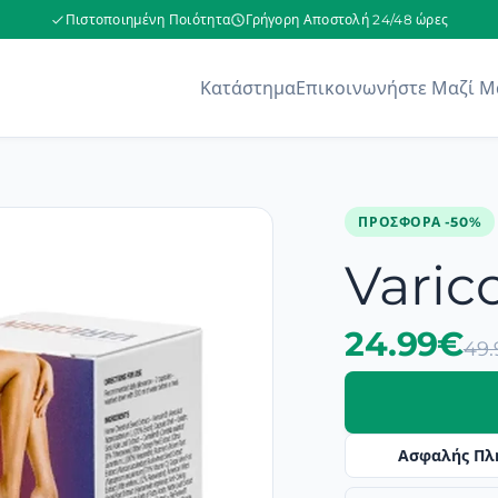
Πιστοποιημένη Ποιότητα
Γρήγορη Αποστολή 24/48 ώρες
Κατάστημα
Επικοινωνήστε Μαζί Μ
ΠΡΟΣΦΟΡΆ -50%
Varic
24.99€
49
Ασφαλής Πλ