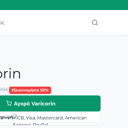
ας
orin
.99€
Εξοικονομήστε 50%
Αγορά Varicorin
ηρωμή