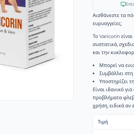
Επί
Αισθάνεστε τα πό
ευρυαγγείες;
Το Varicorin είν
συστατικά, σχεδι
και την κυκλοφορ
Μπορεί να ενι
Συμβάλλει στη
Υποστηρίζει τ
Είναι ιδανικό γι
προβλήματα φλεβώ
χρήση, ειδικά αν 
Τιμή