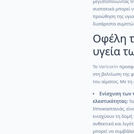
μεγιστοποιώντας τ
συστατικά μπορεί 
προώθηση της υγιο
δυσάρεστα συμπτώ
Οφέλη τ
υγεία τ
Το Varicorin προσφ
στη βελτίωση της φ
του αίματος. Με τη
Ενίσχυση των 
ελαστικότητας:
Τα
Ιπποκαστανιάς, είν
ενισχύουν τη δομή
ανθεκτικά και λιγό
μπορεί να συμβάλει