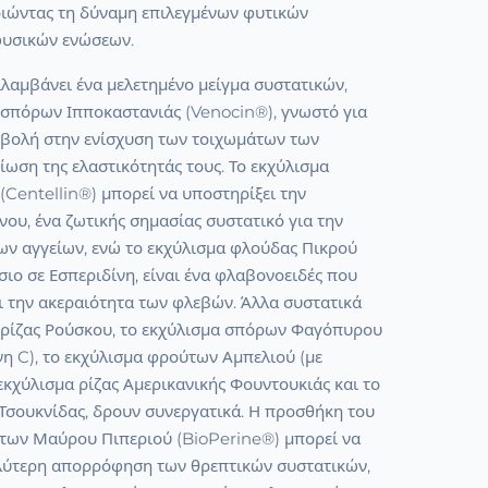
οιώντας τη δύναμη επιλεγμένων φυτικών
φυσικών ενώσεων.
λαμβάνει ένα μελετημένο μείγμα συστατικών,
 σπόρων Ιπποκαστανιάς (Venocin®), γνωστό για
μβολή στην ενίσχυση των τοιχωμάτων των
ίωση της ελαστικότητάς τους. Το εκχύλισμα
Centellin®) μπορεί να υποστηρίξει την
ου, ένα ζωτικής σημασίας συστατικό για την
ων αγγείων, ενώ το εκχύλισμα φλούδας Πικρού
ιο σε Εσπεριδίνη, είναι ένα φλαβονοειδές που
ι την ακεραιότητα των φλεβών. Άλλα συστατικά
 ρίζας Ρούσκου, το εκχύλισμα σπόρων Φαγόπυρου
νη C), το εκχύλισμα φρούτων Αμπελιού (με
εκχύλισμα ρίζας Αμερικανικής Φουντουκιάς και το
Τσουκνίδας, δρουν συνεργατικά. Η προσθήκη του
των Μαύρου Πιπεριού (BioPerine®) μπορεί να
λύτερη απορρόφηση των θρεπτικών συστατικών,