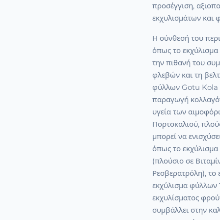
προσέγγιση, αξιοπ
εκχυλισμάτων και 
Η σύνθεσή του περι
όπως το εκχύλισμα
την πιθανή του συ
φλεβών και τη βελτ
φύλλων Gotu Kola (
παραγωγή κολλαγόν
υγεία των αιμοφόρ
Πορτοκαλιού, πλούσ
μπορεί να ενισχύσε
όπως το εκχύλισμα
(πλούσιο σε Βιταμί
Ρεσβερατρόλη), το 
εκχύλισμα φύλλων 
εκχυλίσματος φρού
συμβάλλει στην κα