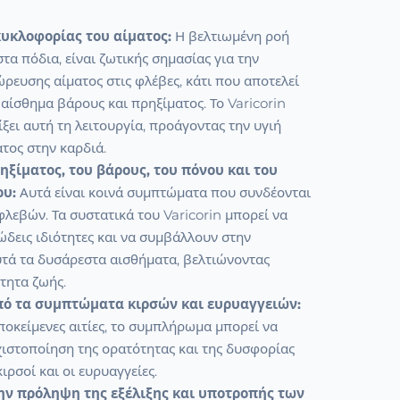
κυκλοφορίας του αίματος:
Η βελτιωμένη ροή
στα πόδια, είναι ζωτικής σημασίας για την
ευσης αίματος στις φλέβες, κάτι που αποτελεί
ο αίσθημα βάρους και πρηξίματος. Το Varicorin
ξει αυτή τη λειτουργία, προάγοντας την υγιή
τος στην καρδιά.
ξίματος, του βάρους, του πόνου και του
ου:
Αυτά είναι κοινά συμπτώματα που συνδέονται
λεβών. Τα συστατικά του Varicorin μπορεί να
δεις ιδιότητες και να συμβάλλουν στην
τά τα δυσάρεστα αισθήματα, βελτιώνοντας
τητα ζωής.
ό τα συμπτώματα κιρσών και ευρυαγγειών:
ποκείμενες αιτίες, το συμπλήρωμα μπορεί να
χιστοποίηση της ορατότητας και της δυσφορίας
ιρσοί και οι ευρυαγγείες.
ην πρόληψη της εξέλιξης και υποτροπής των