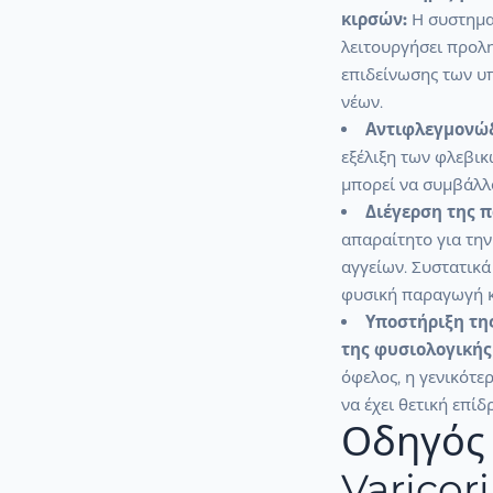
κιρσών:
Η συστηματ
λειτουργήσει προλ
επιδείνωσης των υ
νέων.
Αντιφλεγμονώδε
εξέλιξη των φλεβικ
μπορεί να συμβάλλ
Διέγερση της 
απαραίτητο για τη
αγγείων. Συστατικ
φυσική παραγωγή κ
Υποστήριξη της
της φυσιολογικής
όφελος, η γενικότε
να έχει θετική επί
Οδηγός 
Varicor