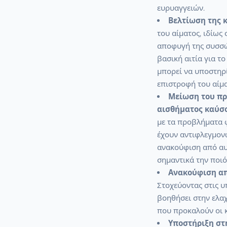
ευρυαγγειών.
Βελτίωση της 
του αίματος, ιδίως 
αποφυγή της συσσώρ
βασική αιτία για τ
μπορεί να υποστηρί
επιστροφή του αίμα
Μείωση του πρη
αισθήματος καύσ
με τα προβλήματα φ
έχουν αντιφλεγμονώ
ανακούφιση από αυ
σημαντικά την ποιό
Ανακούφιση απ
Στοχεύοντας στις υ
βοηθήσει στην ελα
που προκαλούν οι κ
Υποστήριξη στ