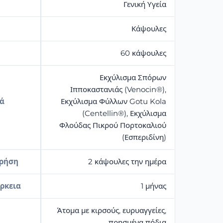
Γενική Υγεία
Κάψουλες
60 κάψουλες
Εκχύλισμα Σπόρων
Ιπποκαστανιάς (Venocin®),
κά
Εκχύλισμα Φύλλων Gotu Kola
(Centellin®), Εκχύλισμα
Φλούδας Πικρού Πορτοκαλιού
(Εσπεριδίνη)
χρήση
2 κάψουλες την ημέρα
ρκεια
1 μήνας
Άτομα με κιρσούς, ευρυαγγείες,
πρησμένα πόδια