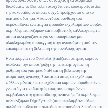
προσωρινές λύσεις όπως οι τσίχλες ή τα στοματικά
διαλύματα, το Dentolan στοχεύει στις εσωτερικές αιτίες
της κακοσμίας, οι οποίες συχνά προέρχονται από το
πεπτικό σύστημα. Η καινοτόμος σύνθεσή του
περιλαμβάνει ένα μείγμα φυσικών εκχυλισμάτων φυτών,
συμπλέγματα ενζύμων και προβιοτικές καλλιέργειες, τα
οποία συνεργάζονται για να προσφέρουν μια
ολοκληρωμένη προσέγγιση στην ανακούφιση από την
κακοσμία και τη βελτίωση της συνολικής υγείας.
Η λειτουργία του Dentolan βασίζεται σε τρεις κύριους
πυλώνες: την υποστήριξη της πεπτικής υγείας, τη
ρύθμιση του γαστρικού pH και τη βελτίωση της
στοματικής υγιεινής. Συστατικά όπως το εκχύλισμα
φύλλων μέντας και το εκχύλισμα καρπών μάραθου είναι
γνωστά για τις ιδιότητές τους που μπορούν να
συμβάλουν στη φρεσκάδα της αναπνοής. Το σύμπλεγμα
πολυενζύμων DigeZyme® (που περιλαμβάνει άλφα
αμυλάση, ουδέτερη πρωτεάση, κυτταρινάση, λακτάση και