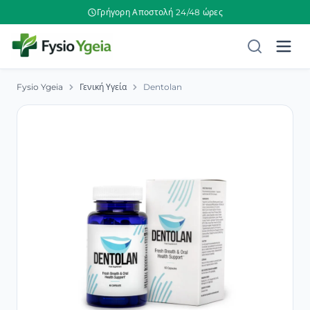
Γρήγορη Αποστολή 24/48 ώρες
Fysio Ygeia
Γενική Υγεία
Dentolan