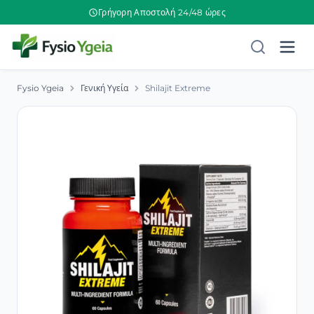
Γρήγορη Αποστολή 24/48 ώρες
Fysio Ygeia
Γενική Υγεία
Shilajit Extreme