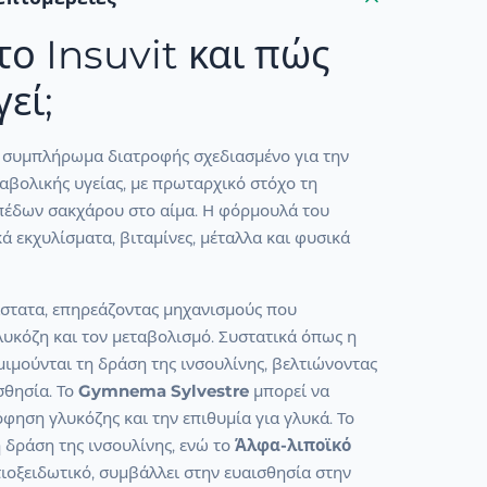
 το Insuvit και πώς
εί;
να συμπλήρωμα διατροφής σχεδιασμένο για την
αβολικής υγείας, με πρωταρχικό στόχο τη
ιπέδων σακχάρου στο αίμα. Η φόρμουλά του
ά εκχυλίσματα, βιταμίνες, μέταλλα και φυσικά
άστατα, επηρεάζοντας μηχανισμούς που
γλυκόζη και τον μεταβολισμό. Συστατικά όπως η
μιμούνται τη δράση της ινσουλίνης, βελτιώνοντας
σθησία. Το
Gymnema Sylvestre
μπορεί να
φηση γλυκόζης και την επιθυμία για γλυκά. Το
η δράση της ινσουλίνης, ενώ το
Άλφα-λιποϊκό
τιοξειδωτικό, συμβάλλει στην ευαισθησία στην