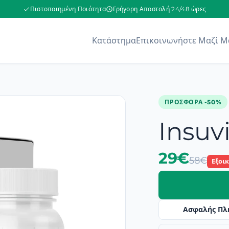
Πιστοποιημένη Ποιότητα
Γρήγορη Αποστολή 24/48 ώρες
Κατάστημα
Επικοινωνήστε Μαζί Μ
ΠΡΟΣΦΟΡΆ -50%
Insuvi
29€
58€
Εξοι
Ασφαλής Πλ