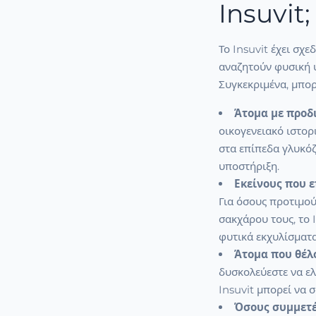
Insuvit;
Το Insuvit έχει σχε
αναζητούν φυσική υ
Συγκεκριμένα, μπορ
Άτομα με προδ
οικογενειακό ιστορ
στα επίπεδα γλυκόζ
υποστήριξη.
Εκείνους που ε
Για όσους προτιμού
σακχάρου τους, το 
φυτικά εκχυλίσματα
Άτομα που θέλο
δυσκολεύεστε να ελ
Insuvit μπορεί να 
Όσους συμμετέ