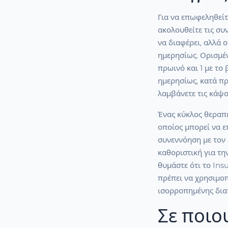
Για να επωφεληθείτ
ακολουθείτε τις συ
να διαφέρει, αλλά 
ημερησίως. Ορισμέν
πρωινό και 1 με το
ημερησίως, κατά πρ
λαμβάνετε τις κάψο
Ένας κύκλος θεραπε
οποίος μπορεί να ε
συνεννόηση με τον 
καθοριστική για τ
θυμάστε ότι το Ins
πρέπει να χρησιμοπ
ισορροπημένης διατ
Σε ποιο