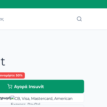
ας
t
κονομήστε 50%
Αγορά Insuvit
ηρωμή