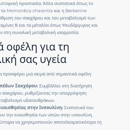
κυτταρική προστασία. Άλλα συστατικά όπως το
 το Momordica charantia και η Berberine
ύθμιση του σακχάρου και τον μεταβολισμό των
ιταμίνες Β και τα μέταλλα όπως Ψευδάργυρος και
ν στη συνολική μεταβολική ισορροπία.
ά οφέλη για τη
ική σας υγεία
να προσφέρει μια σειρά από σημαντικά οφέλη:
ιπέδων Σακχάρου:
Συμβάλλει στη διατήρηση
 σακχάρου, ρυθμίζοντας την απορρόφηση
μεταβολισμό υδατανθράκων.
Ευαισθησίας στην Ινσουλίνη:
Συστατικά του
υν την ευαισθησία των ιστών στην ινσουλίνη,
κύτταρα να χρησιμοποιούν αποτελεσματικότερα τη