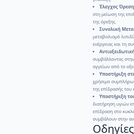
Έλεγχος Όρεση
στη μείωση της επι
της όρεξης.
Συνολική Μετα
μεταβολισμό λιπιδ
ενέργειας και τη σ
Αντιοξειδωτικ
συμβάλλοντας στην
αγγείων από το οξε
Υποστήριξη στη
χρήσιμο συμπλήρωμ
της επίδρασής του 
Υποστήριξη το
διατήρηση υγιών ε
επίδραση στο κυκλ
συμβάλουν στην αν
Οδηγίες