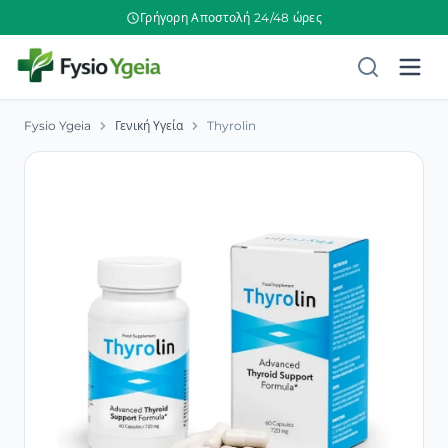
Γρήγορη Αποστολή 24/48 ώρες
Fysio Ygeia
Γενική Υγεία
Thyrolin