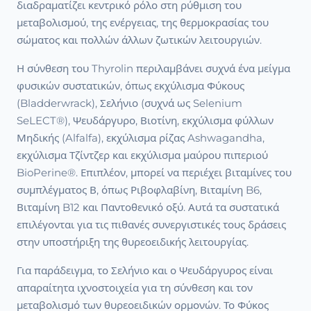
διαδραματίζει κεντρικό ρόλο στη ρύθμιση του
μεταβολισμού, της ενέργειας, της θερμοκρασίας του
σώματος και πολλών άλλων ζωτικών λειτουργιών.
Η σύνθεση του Thyrolin περιλαμβάνει συχνά ένα μείγμα
φυσικών συστατικών, όπως εκχύλισμα Φύκους
(Bladderwrack), Σελήνιο (συχνά ως Selenium
SeLECT®), Ψευδάργυρο, Βιοτίνη, εκχύλισμα φύλλων
Μηδικής (Alfalfa), εκχύλισμα ρίζας Ashwagandha,
εκχύλισμα Τζίντζερ και εκχύλισμα μαύρου πιπεριού
BioPerine®. Επιπλέον, μπορεί να περιέχει βιταμίνες του
συμπλέγματος Β, όπως Ριβοφλαβίνη, Βιταμίνη B6,
Βιταμίνη B12 και Παντοθενικό οξύ. Αυτά τα συστατικά
επιλέγονται για τις πιθανές συνεργιστικές τους δράσεις
στην υποστήριξη της θυρεοειδικής λειτουργίας.
Για παράδειγμα, το Σελήνιο και ο Ψευδάργυρος είναι
απαραίτητα ιχνοστοιχεία για τη σύνθεση και τον
μεταβολισμό των θυρεοειδικών ορμονών. Το Φύκος