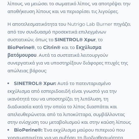
λίπους, να μειώσει το σωματικό λίπος, να αποτρέψει την
αποθήκευση λίπους και να περιορίσει τις λιγούρες.
Η αποτελεσματικότητα του Nutrigo Lab Burner πηγάζει
από τον συνδυασμό προσεκτικά επιλεγμένων
συστατικών, όπως το
SINETROL® Xpur
, το
BioPerine®
, το
Citrin®
και το
Εκχύλισμα
βατόμουρου
. Αυτά τα συστατικά λειτουργούν
συνεργατικά για να υποστηρίξουν διάφορες πτυχές της
απώλειας βάρους:
SINETROL® Xpur:
Αυτό το πατενταρισμένο
εκχύλισμα από εσπεριδοειδή είναι γνωστό για την
ικανότητά του να υποστηρίζει τη λιπόλυση, τη
διαδικασία κατά την οποία το λίπος διασπάται και
απελευθερώνεται από τα λιποκύτταρα, συμβάλλοντας
στην ενίσχυση του μεταβολισμού και στην καύση λίπους.
BioPerine®:
Ένα εκχύλισμα μαύρου πιπεριού που
χρησιμοποιείται για να αυξήσει τη βιοδιαθεσιμότητα