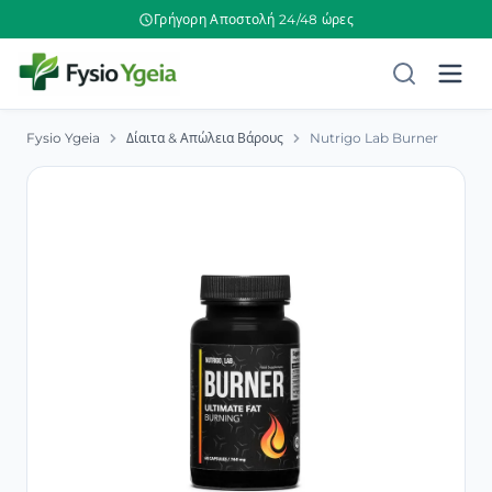
Γρήγορη Αποστολή 24/48 ώρες
Fysio Ygeia
Δίαιτα & Απώλεια Βάρους
Nutrigo Lab Burner