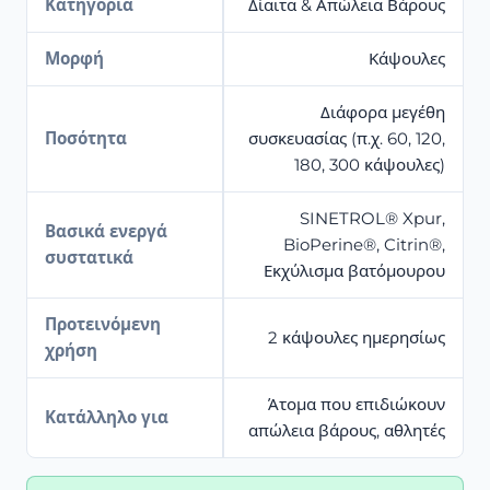
Κατηγορία
Δίαιτα & Απώλεια Βάρους
Μορφή
Κάψουλες
Διάφορα μεγέθη
Ποσότητα
συσκευασίας (π.χ. 60, 120,
180, 300 κάψουλες)
SINETROL® Xpur,
Βασικά ενεργά
BioPerine®, Citrin®,
συστατικά
Εκχύλισμα βατόμουρου
Προτεινόμενη
2 κάψουλες ημερησίως
χρήση
Άτομα που επιδιώκουν
Κατάλληλο για
απώλεια βάρους, αθλητές