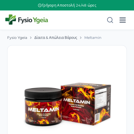
Γρήγορη Αποστολή 24/48 ώρες
Fysio Ygeia
Δίαιτα & Απώλεια Βάρους
Meltamin