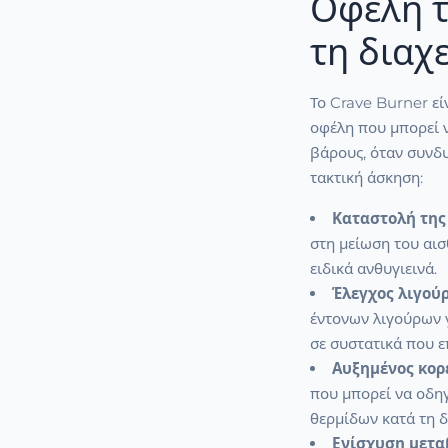
Οφέλη τ
τη διαχ
Το Crave Burner εί
οφέλη που μπορεί 
βάρους, όταν συνδ
τακτική άσκηση:
Καταστολή της 
στη μείωση του αισ
ειδικά ανθυγιεινά.
Έλεγχος λιγού
έντονων λιγούρων γ
σε συστατικά που ε
Αυξημένος κορ
που μπορεί να οδη
θερμίδων κατά τη δ
Ενίσχυση μετα