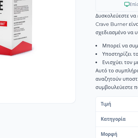
Επί
Δυσκολεύεστε να ε
Crave Burner είν
σχεδιασμένο να υ
Μπορεί να συμ
Υποστηρίζει τ
Ενισχύει τον μ
Αυτό το συμπλήρω
αναζητούν υποστή
συμβουλεύεστε πά
Τιμή
Κατηγορία
Μορφή