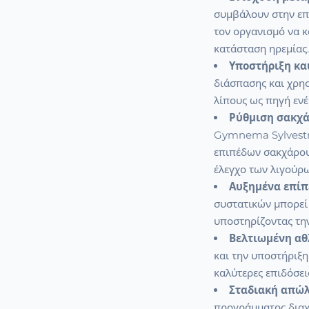
συμβάλουν στην επ
τον οργανισμό να κ
κατάσταση ηρεμίας
Υποστήριξη κα
διάσπασης και χρη
λίπους ως πηγή ενέ
Ρύθμιση σακχά
Gymnema Sylvestr
επιπέδων σακχάρου 
έλεγχο των λιγούρ
Αυξημένα επίπ
συστατικών μπορεί 
υποστηρίζοντας τη
Βελτιωμένη αθ
και την υποστήριξη
καλύτερες επιδόσει
Σταδιακή απώλ
προγράμματος διαχε