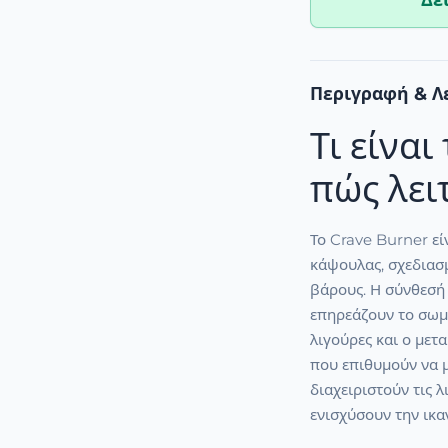
Δε
Περιγραφή & Λ
Τι είναι
πώς λει
Το Crave Burner ε
κάψουλας, σχεδιασμ
βάρους. Η σύνθεσή
επηρεάζουν το σωμα
λιγούρες και ο μετ
που επιθυμούν να 
διαχειριστούν τις λ
ενισχύσουν την ικα