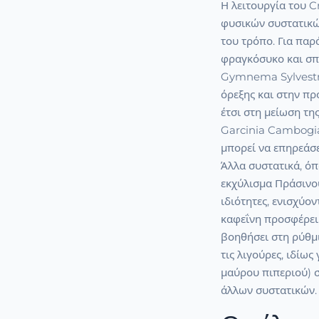
Η λειτουργία του C
φυσικών συστατικών
του τρόπο. Για πα
φραγκόσυκο και σπ
Gymnema Sylvestre
όρεξης και στην π
έτσι στη μείωση τη
Garcinia Cambogia,
μπορεί να επηρεάσε
Άλλα συστατικά, όπ
εκχύλισμα Πράσινου
ιδιότητες, ενισχύο
καφεΐνη προσφέρει 
βοηθήσει στη ρύθμ
τις λιγούρες, ιδίω
μαύρου πιπεριού) σ
άλλων συστατικών.