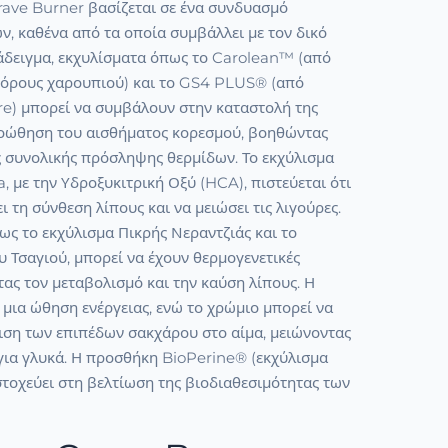
rave Burner βασίζεται σε ένα συνδυασμό
, καθένα από τα οποία συμβάλλει με τον δικό
ράδειγμα, εκχυλίσματα όπως το Carolean™ (από
όρους χαρουπιού) και το GS4 PLUS® (από
) μπορεί να συμβάλουν στην καταστολή της
ροώθηση του αισθήματος κορεσμού, βοηθώντας
ς συνολικής πρόσληψης θερμίδων. Το εκχύλισμα
 με την Υδροξυκιτρική Οξύ (HCA), πιστεύεται ότι
ι τη σύνθεση λίπους και να μειώσει τις λιγούρες.
ως το εκχύλισμα Πικρής Νεραντζιάς και το
 Τσαγιού, μπορεί να έχουν θερμογενετικές
ντας τον μεταβολισμό και την καύση λίπους. Η
μια ώθηση ενέργειας, ενώ το χρώμιο μπορεί να
ιση των επιπέδων σακχάρου στο αίμα, μειώνοντας
ς για γλυκά. Η προσθήκη BioPerine® (εκχύλισμα
τοχεύει στη βελτίωση της βιοδιαθεσιμότητας των