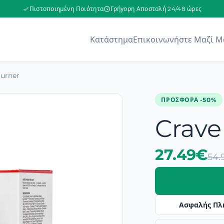
Πιστοποιημένη Ποιότητα
Γρήγορη Αποστολή 24/48 ώρες
Κατάστημα
Επικοινωνήστε Μαζί Μ
Burner
ΠΡΟΣΦΟΡΆ -50%
Crave
27.49€
54.
Ασφαλής Πλ