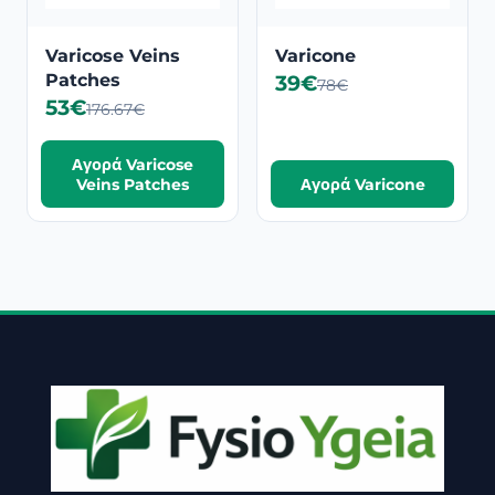
Varicose Veins
Varicone
Patches
39€
78€
53€
176.67€
Αγορά Varicose
Veins Patches
Αγορά Varicone