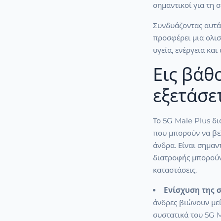
σημαντικοί για τη 
Συνδυάζοντας αυτά 
προσφέρει μια ολισ
υγεία, ενέργεια και
Εις βάθο
εξετάσε
Το 5G Male Plus δι
που μπορούν να βε
άνδρα. Είναι σημα
διατροφής μπορούν
καταστάσεις.
Ενίσχυση της σ
άνδρες βιώνουν μεί
συστατικά του 5G M