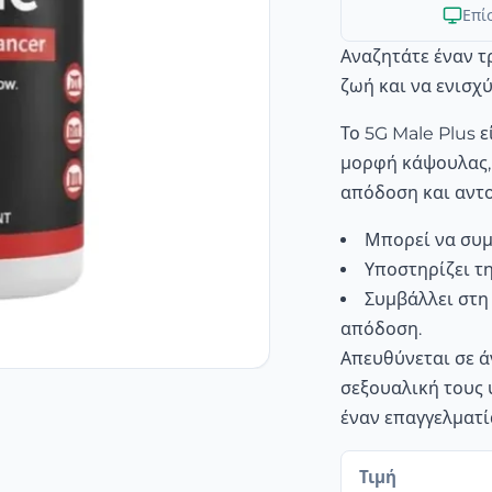
Επί
Αναζητάτε έναν τ
ζωή και να ενισχ
Το 5G Male Plus 
μορφή κάψουλας, 
απόδοση και αντο
Μπορεί να συμ
Υποστηρίζει τ
Συμβάλλει στη
απόδοση.
Απευθύνεται σε ά
σεξουαλική τους 
έναν επαγγελματί
Τιμή