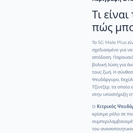
Τι είναι
πώς μπο
Το 5G Male Plus εί
σχεδιασμένο για να
απόδοση. Παρουσιά
βολική λύση για ά
τους ζωή. Η σύνθεσ
Ψευδάργυρο, Εκχύλ
Τζίντζερ, τα οποία 
στην υποστήριξη τη
Ο
Κιτρικός Ψευδά
κρίσιμο ρόλο σε πο
συμπεριλαμβανομέν
του ανοσοποιητικο