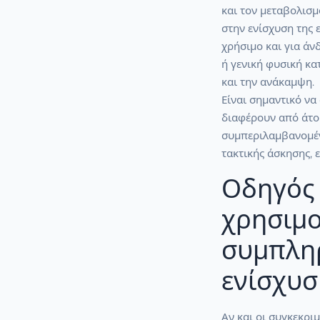
και τον μεταβολισμό
στην ενίσχυση της 
χρήσιμο και για άν
ή γενική φυσική κα
και την ανάκαμψη.
Είναι σημαντικό να
διαφέρουν από άτομ
συμπεριλαμβανομέν
τακτικής άσκησης, ε
Οδηγός 
χρησιμ
συμπλη
ενίσχυσ
Αν και οι συγκεκρι