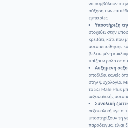
να συμβάλουν στην
αύξηση των επιπέδω
εμπειρίες.
Υποστήριξη τη
στοχεύει στην υποσ
κρεβάτι, κάτι που 
αυτοπεποίθησης και
βελτιωμένη κυκλοφ
παίξουν ρόλο σε αυ
Αυξημένη σεξο
αποδίδει κανείς όπ
στην ψυχολογία. Με
το 5G Male Plus μπ
σεξουαλικής αυτοπε
Συνολική ζωτι
σεξουαλική υγεία, 
υποστηρίξουν τη γε
παράδειγμα, είναι 