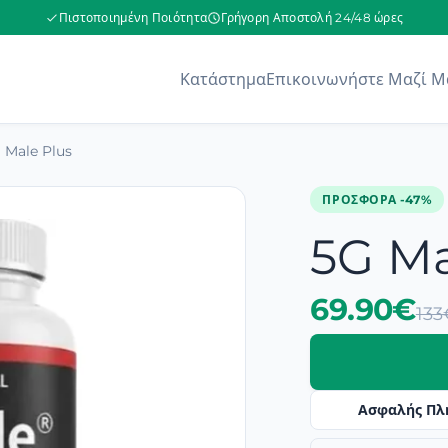
Πιστοποιημένη Ποιότητα
Γρήγορη Αποστολή 24/48 ώρες
Κατάστημα
Επικοινωνήστε Μαζί Μ
 Male Plus
ΠΡΟΣΦΟΡΆ -47%
5G Ma
69.90€
133
Ασφαλής Πλ