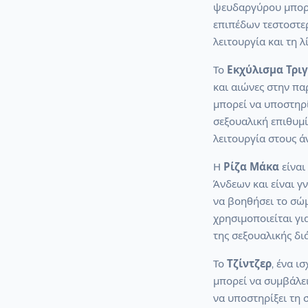
ψευδαργύρου μπορε
επιπέδων τεστοστερ
λειτουργία και τη λ
Το
Εκχύλισμα Τρι
και αιώνες στην πα
μπορεί να υποστηρί
σεξουαλική επιθυμί
λειτουργία στους ά
Η
Ρίζα Μάκα
είναι
Άνδεων και είναι γ
να βοηθήσει το σώ
χρησιμοποιείται γι
της σεξουαλικής δι
Το
Τζίντζερ
, ένα ι
μπορεί να συμβάλει
να υποστηρίξει τη 