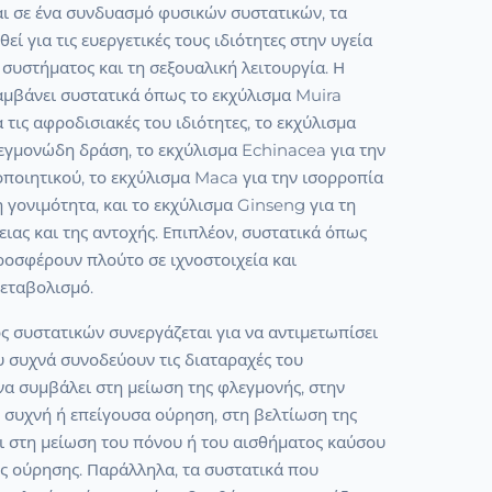
αι σε ένα συνδυασμό φυσικών συστατικών, τα
εί για τις ευεργετικές τους ιδιότητες στην υγεία
συστήματος και τη σεξουαλική λειτουργία. Η
αμβάνει συστατικά όπως το εκχύλισμα Muira
τις αφροδισιακές του ιδιότητες, το εκχύλισμα
εγμονώδη δράση, το εκχύλισμα Echinacea για την
ποιητικού, το εκχύλισμα Maca για την ισορροπία
 γονιμότητα, και το εκχύλισμα Ginseng για τη
ειας και της αντοχής. Επιπλέον, συστατικά όπως
ροσφέρουν πλούτο σε ιχνοστοιχεία και
εταβολισμό.
ς συστατικών συνεργάζεται για να αντιμετωπίσει
 συχνά συνοδεύουν τις διαταραχές του
να συμβάλει στη μείωση της φλεγμονής, στην
 συχνή ή επείγουσα ούρηση, στη βελτίωση της
ι στη μείωση του πόνου ή του αισθήματος καύσου
ης ούρησης. Παράλληλα, τα συστατικά που