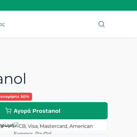
ας
anol
κονομήστε 50%
Αγορά Prostanol
ηρωμή