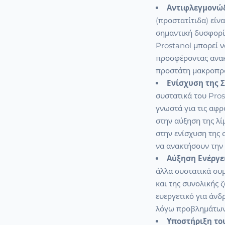
Αντιφλεγμονώδ
(προστατίτιδα) είν
σημαντική δυσφορί
Prostanol μπορεί 
προσφέροντας ανακ
προστάτη μακροπρ
Ενίσχυση της Σ
συστατικά του Pros
γνωστά για τις αφρ
στην αύξηση της λί
στην ενίσχυση της
να ανακτήσουν την
Αύξηση Ενέργει
άλλα συστατικά συ
και της συνολικής ζ
ευεργετικό για άνδ
λόγω προβλημάτων 
Υποστήριξη το