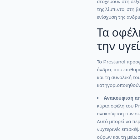
στοχεύουν στη σεξ
της λίμπιντο, στη β
ενίσχυση της ανδρι
Τα οφέλ
την υγεί
Το Prostanol προσφ
άνδρες που επιθυμ
και τη συνολική το
κατηγοριοποιηθούν
Ανακούφιση απ
κύρια οφέλη του Pr
ανακούφιση των συ
Αυτό μπορεί να περ
νυχτερινές επισκέψ
ούρων και τη μείωσ