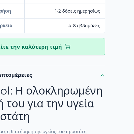
χρήση
1-2 δόσεις ημερησίως
ρκεια
4-8 εβδομάδες
ίτε την καλύτερη τιμή
επτομέρειες
ol: Η ολοκληρωμένη
 του για την υγεία
οστάτη
ο, η διατήρηση της υγείας του προστάτη