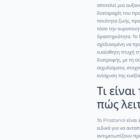
αποτελεί μια αυξαν
διαταραχές του πρ
ποιότητα ζωής, π
τόσο την ουροποιητ
δραστηριότητα. Το 
σχεδιασμένη να πρ
ευαίσθητη πτυχή τ
διατροφής, με τη σ
εκχυλίσματα, στοχ
ενίσχυση της ευεξί
Τι είναι
πώς λει
Το Prostanol είναι
ειδικά για να αντα
αντιμετωπίζουν πρ