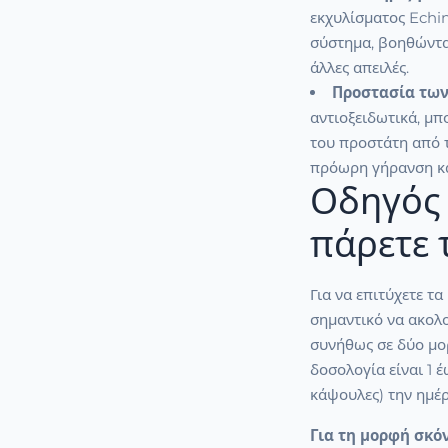
εκχυλίσματος Echin
σύστημα, βοηθώντας
άλλες απειλές.
Προστασία των
αντιοξειδωτικά, μ
του προστάτη από τ
πρόωρη γήρανση κα
Οδηγός 
πάρετε 
Για να επιτύχετε τα
σημαντικό να ακολο
συνήθως σε δύο μο
δοσολογία είναι 1 έ
κάψουλες) την ημέρ
Για τη μορφή σκό