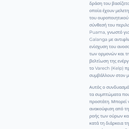
δράση του βασίζετ
οποία έχουν μελετηθ
του ουροποιητικού 
σύνθεσή του περιλ
Puama, γνωστό για 
Galanga με αντιφλ
ενίσχυση του ανοσο
των ορμονών και τη
βελτίωση της ενέργ
το Varech (Kelp) π
συμβάλλουν στον μ
Αυτός ο συνδυασμό
τα συμπτώματα που
προστάτη. Μπορεί 
ανακούφιση από τη
ροής των ούρων κα
κατά τη διάρκεια τ