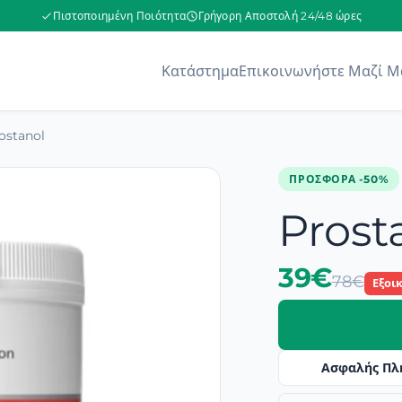
Πιστοποιημένη Ποιότητα
Γρήγορη Αποστολή 24/48 ώρες
Κατάστημα
Επικοινωνήστε Μαζί Μ
ostanol
ΠΡΟΣΦΟΡΆ -50%
Prost
39€
78€
Εξοι
Ασφαλής Πλ