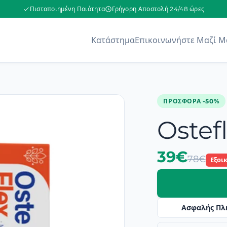
Πιστοποιημένη Ποιότητα
Γρήγορη Αποστολή 24/48 ώρες
Κατάστημα
Επικοινωνήστε Μαζί Μ
ΠΡΟΣΦΟΡΆ -50%
Ostef
39€
78€
Εξοι
Ασφαλής Πλ