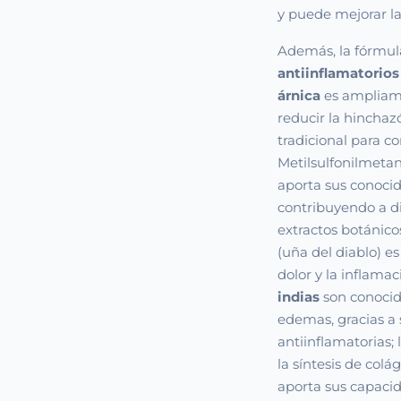
y puede mejorar la
Además, la fórmul
antiinflamatorios
árnica
es ampliame
reducir la hinchazó
tradicional para c
Metilsulfonilmetan
aporta sus conocid
contribuyendo a di
extractos botánic
(uña del diablo) e
dolor y la inflamac
indias
son conocido
edemas, gracias a
antiinflamatorias; 
la síntesis de colá
aporta sus capacid