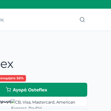
ας
lex
κονομήστε 50%
Αγορά Osteflex
ηρωμή