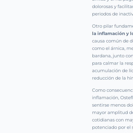
dolorosas y facilit
periodos de inacti
Otro pilar fundam
la inflamación y 
causa común de do
como el árnica, mel
bardana, junto co
para calmar la resp
acumulación de líq
reducción de la h
Como consecuencia 
inflamación, Ostef
sentirse menos dol
mayor amplitud de
cotidianas con mayo
potenciado por el