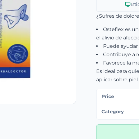
Επί
¿Sufres de dolore
Osteflex es u
el alivio de afec
Puede ayudar a 
Contribuye a r
Favorece la mej
Es ideal para qui
aplicar sobre piel
Price
Category