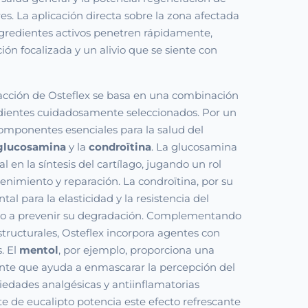
ares. La aplicación directa sobre la zona afectada
ngredientes activos penetren rápidamente,
ión focalizada y un alivio que se siente con
cción de Osteflex se basa en una combinación
edientes cuidadosamente seleccionados. Por un
omponentes esenciales para la salud del
glucosamina
y la
condroïtina
. La glucosamina
al en la síntesis del cartílago, jugando un rol
enimiento y reparación. La condroïtina, por su
al para la elasticidad y la resistencia del
do a prevenir su degradación. Complementando
tructurales, Osteflex incorpora agentes con
. El
mentol
, por ejemplo, proporciona una
ante que ayuda a enmascarar la percepción del
iedades analgésicas y antiinflamatorias
ite de eucalipto potencia este efecto refrescante