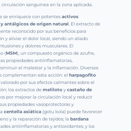
 circulación sanguínea en la zona aplicada.
a se enriquece con potentes
activos
 y antálgicos de origen natural
. El extracto de
nte reconocido por sus beneficios para
n y aliviar el dolor local, siendo un aliado
ontusiones y dolores musculares. El
o (
MSM
), un compuesto orgánico de azufre,
as propiedades antiinflamatorias,
sminuir el malestar y la inflamación. Diversos
os complementan esta acción: el
harpagofito
s valorado por sus efectos calmantes sobre el
ión; los extractos de
meliloto
y
castaño de
s por mejorar la circulación local y reducir
 sus propiedades vasoprotectoras y
la
centella asiática
(gotu kola) puede favorecer
geno y la reparación de tejidos; la
bardana
ades antiinflamatorias y antioxidantes; y los