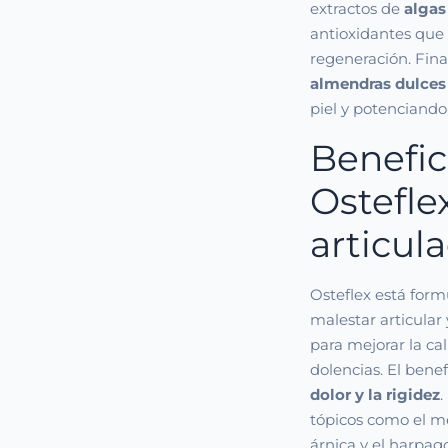
extractos de
algas
antioxidantes que
regeneración. Fin
almendras dulces
piel y potenciando
Benefic
Ostefle
articul
Osteflex está form
malestar articular
para mejorar la ca
dolencias. El bene
dolor y la rigidez
tópicos como el me
árnica y el harpag