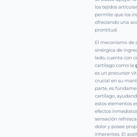
los tejidos articul
permite que los i
ofreciendo una acc
prontitud.
El mecanismo de a
sinérgica de ingr
lado, cuenta con c
cartílago como la
es un precursor vit
crucial en su mant
parte, es fundament
cartílago, ayudan
estos elementos es
efectos inmediatos
sensación refresc
dolor y posee prop
inherentes. El ace