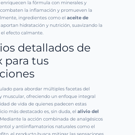
enriquecen la fórmula con minerales y
 combaten la inflamación y promueven la
almente, ingredientes como el
aceite de
aportan hidratación y nutrición, suavizando la
 el efecto calmante.
ios detallados de
x para tus
aciones
ulado para abordar múltiples facetas del
 y muscular, ofreciendo un enfoque integral
lidad de vida de quienes padecen estas
ficio más destacado es, sin duda, el
alivio del
. Mediante la acción combinada de analgésicos
ntol y antiinflamatorios naturales como el
ofito, el producto busca mitigar las sensaciones