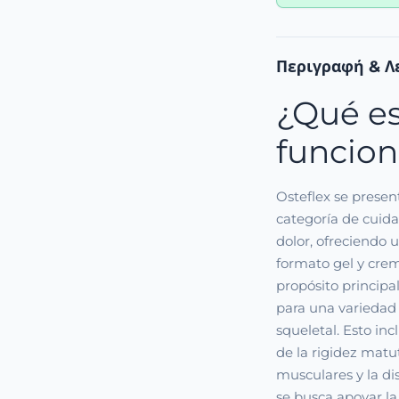
Περιγραφή & Λ
¿Qué es
funcion
Osteflex se prese
categoría de cuida
dolor, ofreciendo
formato gel y crem
propósito principal
para una variedad
squeletal. Esto inc
de la rigidez matu
musculares y la di
se busca apoyar la