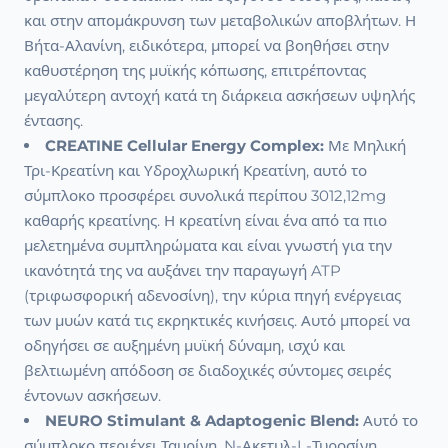
και στην απομάκρυνση των μεταβολικών αποβλήτων. Η
Βήτα-Αλανίνη, ειδικότερα, μπορεί να βοηθήσει στην
καθυστέρηση της μυϊκής κόπωσης, επιτρέποντας
μεγαλύτερη αντοχή κατά τη διάρκεια ασκήσεων υψηλής
έντασης.
CREATINE Cellular Energy Complex:
Με Μηλική
Τρι-Κρεατίνη και Υδροχλωρική Κρεατίνη, αυτό το
σύμπλοκο προσφέρει συνολικά περίπου 3012,12mg
καθαρής κρεατίνης. Η κρεατίνη είναι ένα από τα πιο
μελετημένα συμπληρώματα και είναι γνωστή για την
ικανότητά της να αυξάνει την παραγωγή ATP
(τριφωσφορική αδενοσίνη), την κύρια πηγή ενέργειας
των μυών κατά τις εκρηκτικές κινήσεις. Αυτό μπορεί να
οδηγήσει σε αυξημένη μυϊκή δύναμη, ισχύ και
βελτιωμένη απόδοση σε διαδοχικές σύντομες σειρές
έντονων ασκήσεων.
NEURO Stimulant & Adaptogenic Blend:
Αυτό το
σύμπλοκο περιέχει Ταυρίνη, N-Ακετυλ-L-Τυροσίνη,