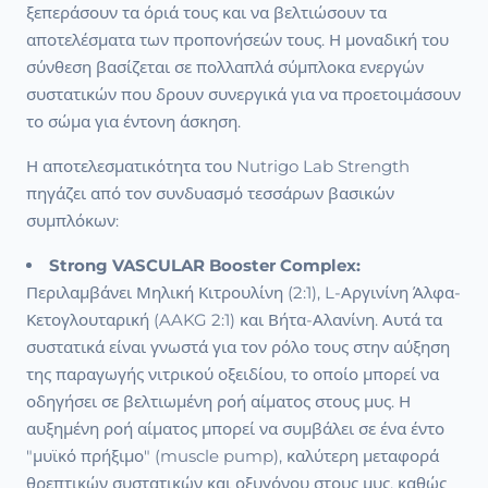
ξεπεράσουν τα όριά τους και να βελτιώσουν τα
αποτελέσματα των προπονήσεών τους. Η μοναδική του
σύνθεση βασίζεται σε πολλαπλά σύμπλοκα ενεργών
συστατικών που δρουν συνεργικά για να προετοιμάσουν
το σώμα για έντονη άσκηση.
Η αποτελεσματικότητα του Nutrigo Lab Strength
πηγάζει από τον συνδυασμό τεσσάρων βασικών
συμπλόκων:
Strong VASCULAR Booster Complex:
Περιλαμβάνει Μηλική Κιτρουλίνη (2:1), L-Αργινίνη Άλφα-
Κετογλουταρική (AAKG 2:1) και Βήτα-Αλανίνη. Αυτά τα
συστατικά είναι γνωστά για τον ρόλο τους στην αύξηση
της παραγωγής νιτρικού οξειδίου, το οποίο μπορεί να
οδηγήσει σε βελτιωμένη ροή αίματος στους μυς. Η
αυξημένη ροή αίματος μπορεί να συμβάλει σε ένα έντο
"μυϊκό πρήξιμο" (muscle pump), καλύτερη μεταφορά
θρεπτικών συστατικών και οξυγόνου στους μυς, καθώς