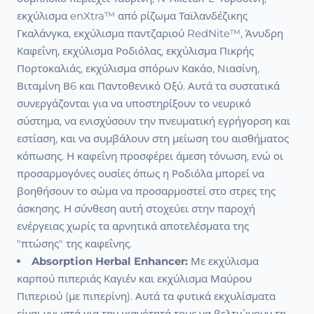
εκχύλισμα enXtra™ από ρίζωμα Ταϊλανδέζικης
Γκαλάνγκα, εκχύλισμα παντζαριού RedNite™, Άνυδρη
Καφεΐνη, εκχύλισμα Ροδιόλας, εκχύλισμα Πικρής
Πορτοκαλιάς, εκχύλισμα σπόρων Κακάο, Νιασίνη,
Βιταμίνη Β6 και Παντοθενικό Οξύ. Αυτά τα συστατικά
συνεργάζονται για να υποστηρίξουν το νευρικό
σύστημα, να ενισχύσουν την πνευματική εγρήγορση και
εστίαση, και να συμβάλουν στη μείωση του αισθήματος
κόπωσης. Η καφεΐνη προσφέρει άμεση τόνωση, ενώ οι
προσαρμογόνες ουσίες όπως η Ροδιόλα μπορεί να
βοηθήσουν το σώμα να προσαρμοστεί στο στρες της
άσκησης. Η σύνθεση αυτή στοχεύει στην παροχή
ενέργειας χωρίς τα αρνητικά αποτελέσματα της
"πτώσης" της καφεΐνης.
Absorption Herbal Enhancer:
Με εκχύλισμα
καρπού πιπεριάς Καγιέν και εκχύλισμα Μαύρου
Πιπεριού (με πιπερίνη). Αυτά τα φυτικά εκχυλίσματα
είναι γνωστά για την ικανότητά τους να βελτιώνουν τη