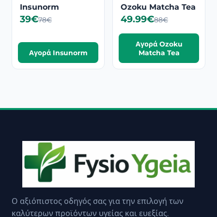
Insunorm
Ozoku Matcha Tea
39€
49.99€
78€
88€
Αγορά Ozoku
Αγορά Insunorm
Matcha Tea
Ο αξιόπιστος οδηγός σας για την επιλογή των
καλύτερων προϊόντων υγείας και ευεξίας.