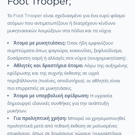
Foot Trooper;
Το Foot Trooper είναι σχεδιασμένο για ένα ευρύ φάσμα
ατόμων που αντιμετωπίζουν ή διατρέχουν κίνδυνο
μυκητιασικών λοιμώξεων στα πόδια και τα νύχια:
Άτομα με μυκητιάσεις:
Όσοι ήδη εμφανίζουν
συμπτώματα όπως φαγούρα, κοκκινίλες, ξεφλούδισμα,
δυσάρεστη οσμή ή αλλαγές στα νύχια (ονυχομυκητίαση).
Αθλητές και δραστήρια άτομα:
Λόγω της αυξημένης
εφίδρωσης και της συχνής έκθεσης σε υγρά
περιβάλλοντα (πισίνες, αποδυτήρια), οι αθλητές είναι
πιο επιρρεπείς σε μυκητιάσεις.
Άτομα με υπερβολική εφίδρωση:
Η υγρασία
δημιουργεί ιδανικές συνθήκες για την ανάπτυξη
μυκήτων.
Για προληπτική χρήση:
Μπορεί να χρησιμοποιηθεί
προληπτικά μετά από πιθανή έκθεση σε μολυσμένες
επιφάνειες, όπως σε δημόσιους χώρους (γυμναστήρια,