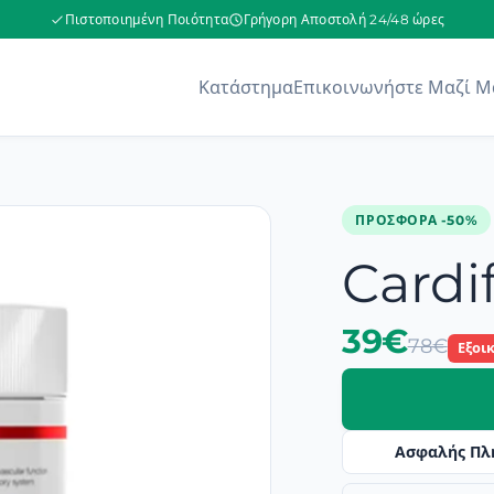
Πιστοποιημένη Ποιότητα
Γρήγορη Αποστολή 24/48 ώρες
Κατάστημα
Επικοινωνήστε Μαζί Μ
ΠΡΟΣΦΟΡΆ -50%
Cardif
39€
78€
Εξοι
Ασφαλής Πλ