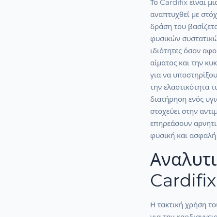
Το Cardifix είναι 
αναπτυχθεί με στόχ
δράση του βασίζετα
φυσικών συστατικών
ιδιότητες όσον αφο
αίματος και την κυ
για να υποστηρίξου
την ελαστικότητα 
διατήρηση ενός υγι
στοχεύει στην αντ
επηρεάσουν αρνητι
φυσική και ασφαλή
Αναλυτι
Cardifix
Η τακτική χρήση το
για την καρδιαγγεια