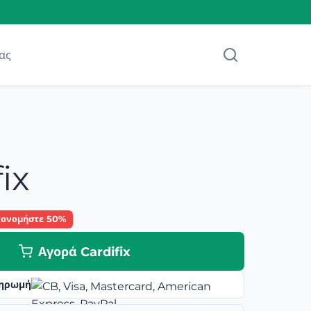
ας
ix
κονομήστε 50%
Αγορά Cardifix
ηρωμή